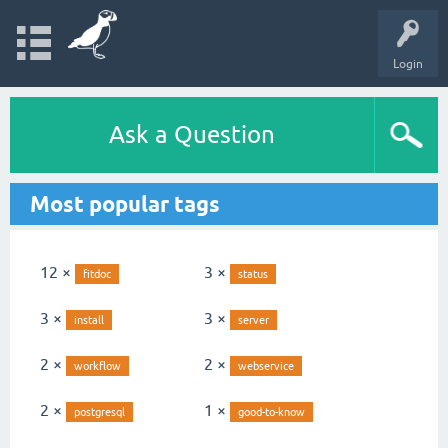
Login
Ask a Question
Most popular tags
12 ×
3 ×
fitdoc
status
3 ×
3 ×
install
server
2 ×
2 ×
workflow
webservice
2 ×
1 ×
postgresql
good-to-know