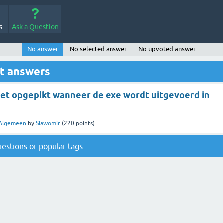
s
Ask a Question
No answer
No selected answer
No upvoted answer
ut answers
iet opgepikt wanneer de exe wordt uitgevoerd in
Algemeen
by
Slawomir
(
220
points)
questions
or
popular tags
.