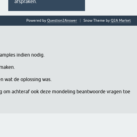
afspraken.
Powered by
Question2Answer
Snow Theme by
Q2A Market
samples indien nodig.
 maken.
en wat de oplossing was.
dig om achteraf ook deze mondeling beantwoorde vragen toe