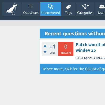
Questions
Unanswered
Tags
Categories
User
Recent questions witho
Patch wordt n
+1
0
windev 25
vote
answers
Apr 23, 2024
asked
in
To see more, click for the
full list of 