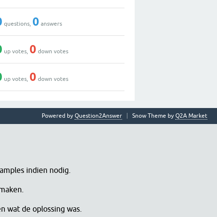
0
0
questions,
answers
0
0
up votes,
down votes
0
0
up votes,
down votes
Powered by
Question2Answer
Snow Theme by
Q2A Market
samples indien nodig.
 maken.
en wat de oplossing was.