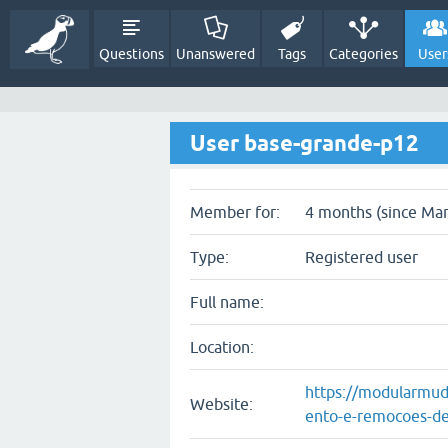
Questions
Unanswered
Tags
Categories
User
User base-grande-p12
Member for:
4 months (since Mar
Type:
Registered user
Full name:
Location:
https://modularmud
Website:
ento-e-remocoes-d