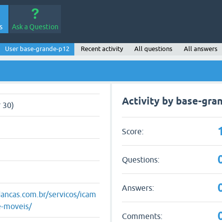
s
Ask a Question
User base-grande-p12
Recent activity
All questions
All answers
Activity by base-gra
 30)
Score:
Questions:
Answers:
ancas.com.br/servicos/icam
e-moveis/
Comments: