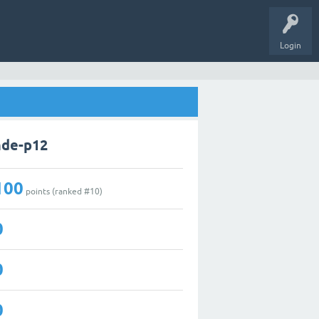
Login
nde-p12
100
points (ranked #
10
)
0
0
0