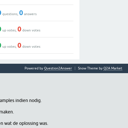
0
0
questions,
answers
0
0
up votes,
down votes
0
0
up votes,
down votes
Powered by
Question2Answer
Snow Theme by
Q2A Market
samples indien nodig.
 maken.
en wat de oplossing was.