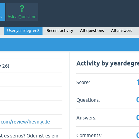
s
Ask a Question
User yeardegree8
Recent activity
All questions
All answers
Activity by yeardegr
 26)
Score:
Questions:
Answers:
ot.com/review/hevnly.de
Comments:
t es seriös? Oder ist es ein