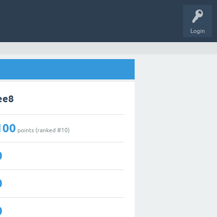
Login
ee8
100
points (ranked #
10
)
0
0
0