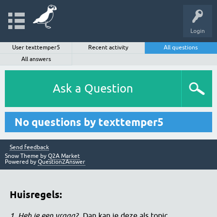
Login
User texttemper5
Recent activity
All questions
All answers
Ask a Question
No questions by texttemper5
Send feedback
Snow Theme by
Q2A Market
Powered by
Question2Answer
Huisregels:
1. Heb je een vraag?
Dan kan je deze als topic