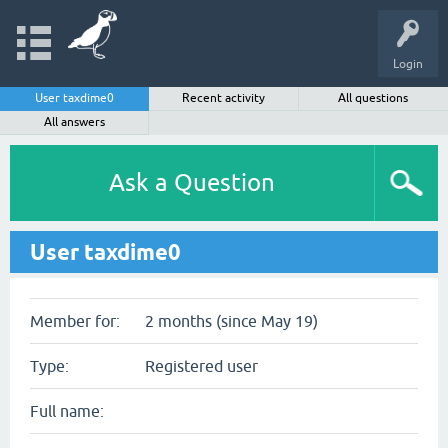
Login
User taxdime0
Recent activity
All questions
All answers
Ask a Question
User taxdime0
Member for:
2 months (since May 19)
Type:
Registered user
Full name: