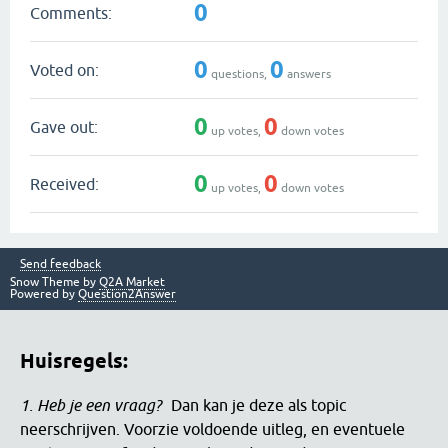
0
Comments:
0
0
Voted on:
questions,
answers
0
0
Gave out:
up votes,
down votes
0
0
Received:
up votes,
down votes
Send feedback
Snow Theme by
Q2A Market
Powered by
Question2Answer
Huisregels:
1. Heb je een vraag?
Dan kan je deze als topic
neerschrijven. Voorzie voldoende uitleg, en eventuele