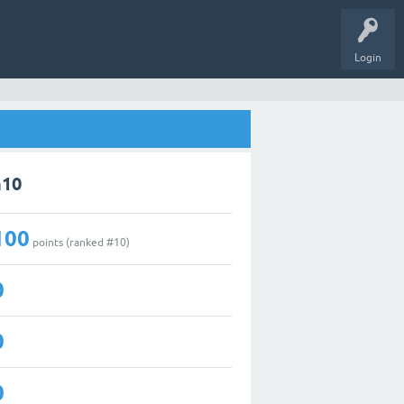
Login
h10
100
points (ranked #
10
)
0
0
0