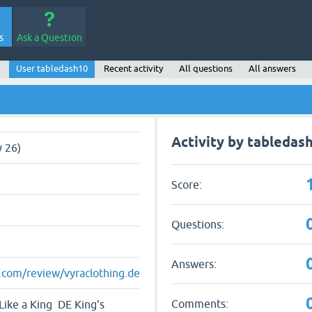
s
Ask a Question
User tabledash10
Recent activity
All questions
All answers
Activity by tabledas
 26)
Score:
Questions:
Answers:
ot.com/review/vyraclothing.de
Comments:
Like a King DE King's