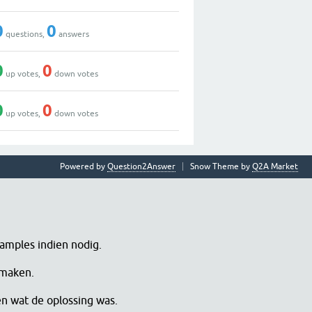
0
0
questions,
answers
0
0
up votes,
down votes
0
0
up votes,
down votes
Powered by
Question2Answer
Snow Theme by
Q2A Market
samples indien nodig.
 maken.
en wat de oplossing was.