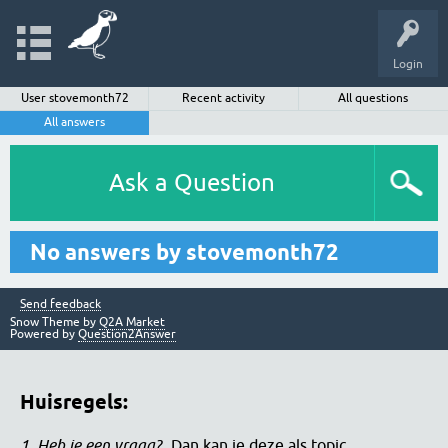
Login
User stovemonth72
Recent activity
All questions
All answers
Ask a Question
No answers by stovemonth72
Send feedback
Snow Theme by
Q2A Market
Powered by
Question2Answer
Huisregels:
1. Heb je een vraag?
Dan kan je deze als topic