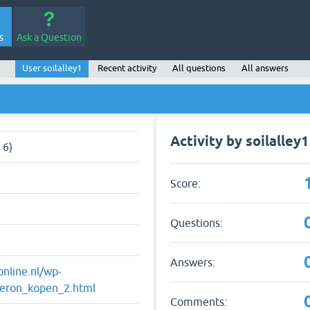
s
Ask a Question
User soilalley1
Recent activity
All questions
All answers
Activity by soilalley1
 6)
Score:
Questions:
Answers:
nline.nl/wp-
teron_kopen_2.html
Comments: