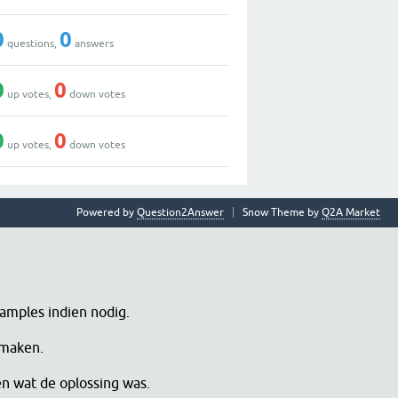
0
0
questions,
answers
0
0
up votes,
down votes
0
0
up votes,
down votes
Powered by
Question2Answer
Snow Theme by
Q2A Market
samples indien nodig.
 maken.
en wat de oplossing was.