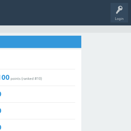
Login
100
points (ranked #
10
)
0
0
0