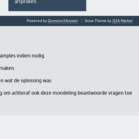
afspraken.
Powered by
Question2Answer
Snow Theme by
Q2A Market
samples indien nodig.
 maken.
en wat de oplossing was.
dig om achteraf ook deze mondeling beantwoorde vragen toe