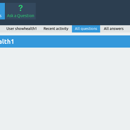
s
Ask a Question
User showhealth1
Recent activity
All questions
All answers
alth1