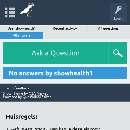
Login
User showhealth1
Recent activity
All questions
All answers
Ask a Question
No answers by showhealth1
Send feedback
Snow Theme by
Q2A Market
Powered by
Question2Answer
Huisregels:
1. Heb je een vraag?
Dan kan je deze als topic