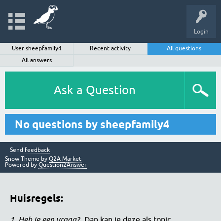
Login
User sheepfamily4
Recent activity
All questions
All answers
Ask a Question
No questions by sheepfamily4
Send feedback
Snow Theme by
Q2A Market
Powered by
Question2Answer
Huisregels:
1. Heb je een vraag?
Dan kan je deze als topic