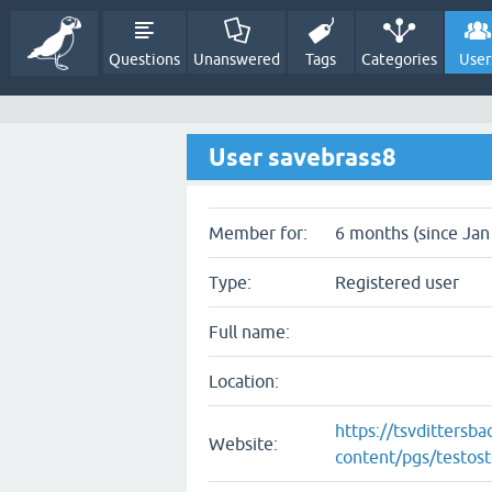
Questions
Unanswered
Tags
Categories
User
User savebrass8
Member for:
6 months (since Jan
Type:
Registered user
Full name:
Location:
https://tsvdittersb
Website:
content/pgs/testos