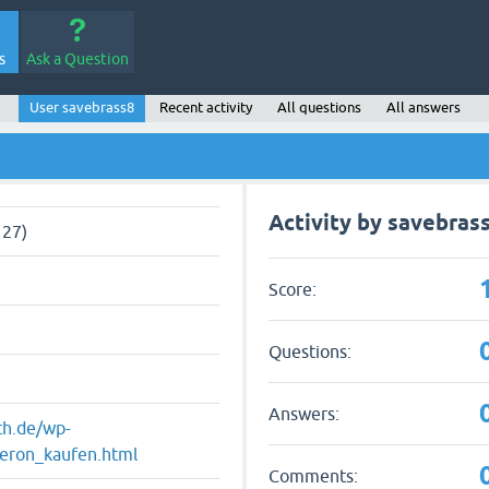
s
Ask a Question
User savebrass8
Recent activity
All questions
All answers
Activity by savebras
 27)
Score:
Questions:
Answers:
ach.de/wp-
teron_kaufen.html
Comments: