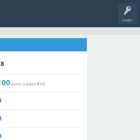
Login
s8
100
points (ranked #
10
)
0
0
0