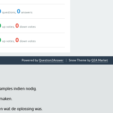
0
0
questions,
answers
0
0
up votes,
down votes
0
0
up votes,
down votes
Powered by
Question2Answer
Snow Theme by
Q2A Market
samples indien nodig.
 maken.
en wat de oplossing was.