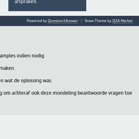
afspraken.
Powered by
Question2Answer
Snow Theme by
Q2A Market
samples indien nodig.
 maken.
en wat de oplossing was.
dig om achteraf ook deze mondeling beantwoorde vragen toe