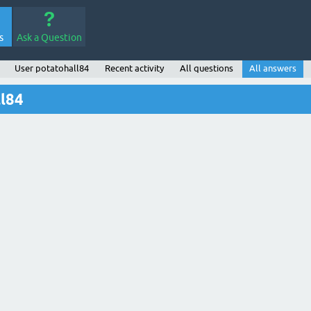
s
Ask a Question
User potatohall84
Recent activity
All questions
All answers
ll84