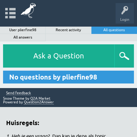
Login
User plierfine98
Recent activity
All questions
All answers
Ask a Question
No questions by plierfine98
Send feedback
Snow Theme by
Q2A Market
Powered by
Question2Answer
Huisregels:
1. Heb je een vraag?
Dan kan je deze als topic