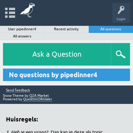
Login
User pipedinner4
Recent activity
All questions
All answers
Ask a Question
No questions by pipedinner4
Send feedback
Snow Theme by
Q2A Market
Powered by
Question2Answer
Huisregels:
1. Heb je een vraag?
Dan kan je deze als topic