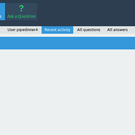
s
Ask a Question
User pipedinner4
Recent activity
All questions
All answers