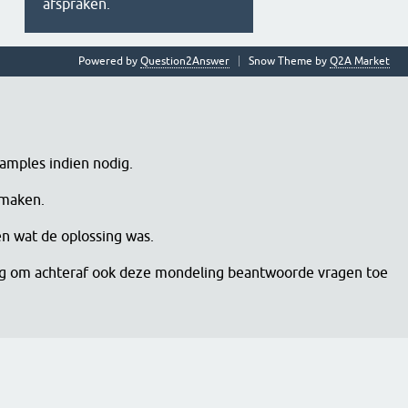
afspraken.
Powered by
Question2Answer
Snow Theme by
Q2A Market
samples indien nodig.
 maken.
en wat de oplossing was.
dig om achteraf ook deze mondeling beantwoorde vragen toe