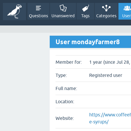
Questions
Unanswered
Tags
Categories
User
User mondayfarmer8
Member for:
1 year (since Jul 28
Type:
Registered user
Full name:
Location:
https://www.coffeeh
Website:
e-syrups/