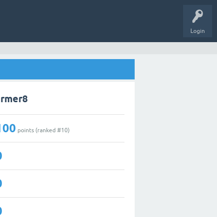
Login
armer8
100
points (ranked #
10
)
0
0
0