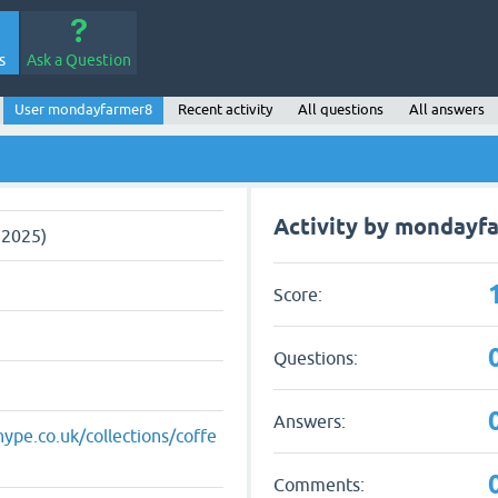
s
Ask a Question
User mondayfarmer8
Recent activity
All questions
All answers
Activity by mondayf
, 2025)
Score:
Questions:
Answers:
ype.co.uk/collections/coffe
Comments: