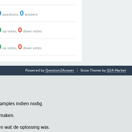
0
0
questions,
answers
0
0
up votes,
down votes
0
0
up votes,
down votes
Powered by
Question2Answer
Snow Theme by
Q2A Market
samples indien nodig.
 maken.
en wat de oplossing was.