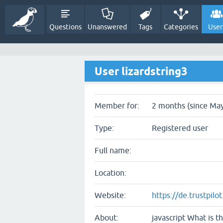
Questions
Unanswered
Tags
Categories
User
User lizardstring3
Member for:
2 months (since May
Type:
Registered user
Full name:
Location:
Website:
https://de.trustpil
About:
javascript What is t