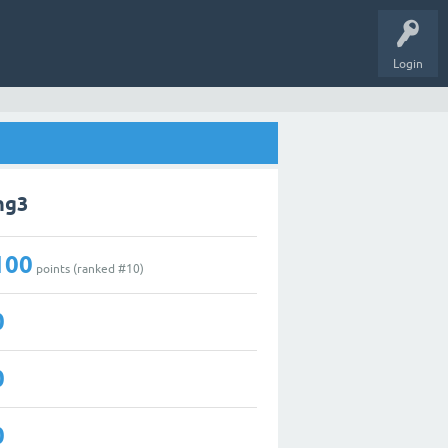
Login
ing3
100
points (ranked #
10
)
0
0
0