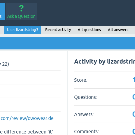
s
Ask a Question
User lizardstring3
Recent activity
All questions
All answers
Activity by lizardstr
 22)
Score:
Questions:
Answers:
ot.com/review/owowear.de
Comments:
he difference between 'it'