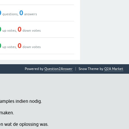
0
0
questions,
answers
0
0
up votes,
down votes
0
0
up votes,
down votes
Powered by
Question2Answer
Snow Theme by
Q2A Market
samples indien nodig.
 maken.
en wat de oplossing was.