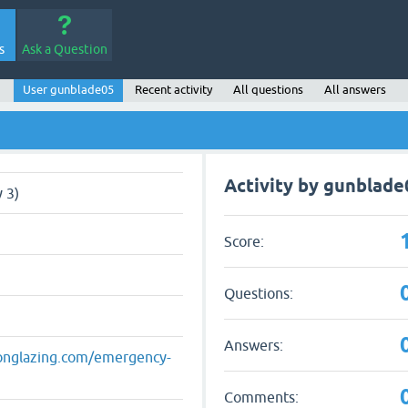
s
Ask a Question
User gunblade05
Recent activity
All questions
All answers
Activity by gunblade
 3)
Score:
Questions:
Answers:
donglazing.com/emergency-
Comments: