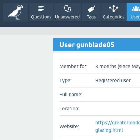
Questions
Unanswered
Tags
Categories
User
User gunblade05
Member for:
3 months (since May
Type:
Registered user
Full name:
Location:
https://greaterlon
Website:
glazing.html