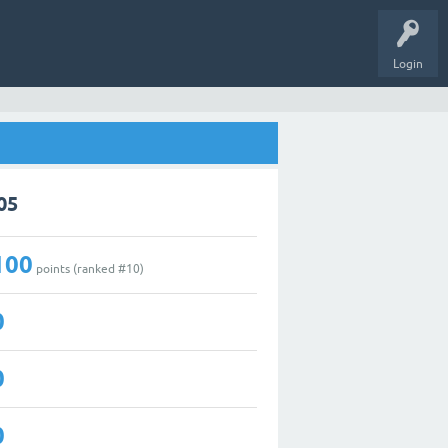
Login
05
100
points (ranked #
10
)
0
0
0