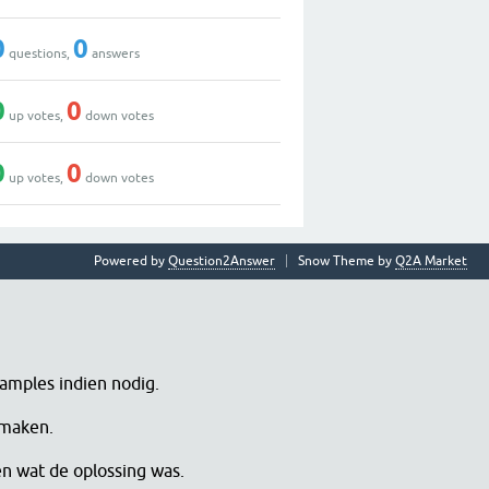
0
0
questions,
answers
0
0
up votes,
down votes
0
0
up votes,
down votes
Powered by
Question2Answer
Snow Theme by
Q2A Market
samples indien nodig.
 maken.
en wat de oplossing was.