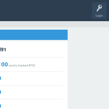
Login
d91
100
points (ranked #
10
)
0
0
0