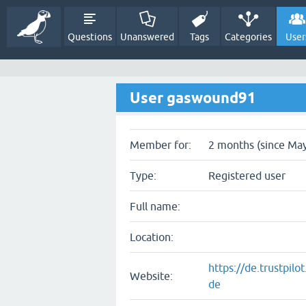
Questions
Unanswered
Tags
Categories
User
User gaswound91
Member for:
2 months (since May
Type:
Registered user
Full name:
Location:
https://de.trustpil
Website:
de