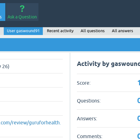
s
Ask a Question
User gaswound91
Recent activity
All questions
All answers
Activity by gaswoun
 26)
Score:
Questions:
Answers:
ot.com/review/guruforhealth.
Comments: