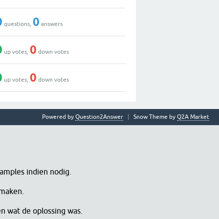
0
0
questions,
answers
0
0
up votes,
down votes
0
0
up votes,
down votes
Powered by
Question2Answer
Snow Theme by
Q2A Market
samples indien nodig.
 maken.
en wat de oplossing was.