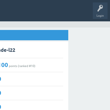
Login
ade-l22
100
points (ranked #
10
)
0
0
0