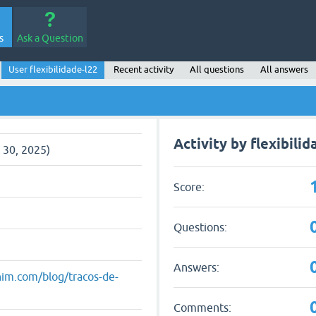
s
Ask a Question
User flexibilidade-l22
Recent activity
All questions
All answers
Activity by flexibilid
 30, 2025)
Score:
Questions:
Answers:
him.com/blog/tracos-de-
Comments: