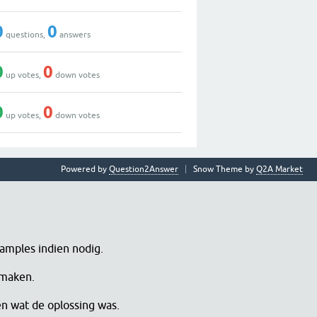
0
0
questions,
answers
0
0
up votes,
down votes
0
0
up votes,
down votes
Powered by
Question2Answer
Snow Theme by
Q2A Market
samples indien nodig.
 maken.
en wat de oplossing was.