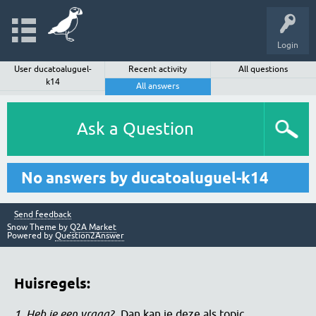
Login
User ducatoaluguel-
Recent activity
All questions
k14
All answers
Ask a Question
No answers by ducatoaluguel-k14
Send feedback
Snow Theme by
Q2A Market
Powered by
Question2Answer
Huisregels:
1. Heb je een vraag?
Dan kan je deze als topic