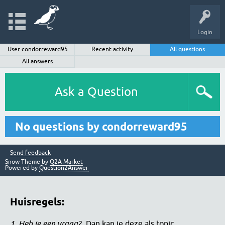
Login
User condorreward95
Recent activity
All questions
All answers
Ask a Question
No questions by condorreward95
Send feedback
Snow Theme by
Q2A Market
Powered by
Question2Answer
Huisregels:
1. Heb je een vraag?
Dan kan je deze als topic