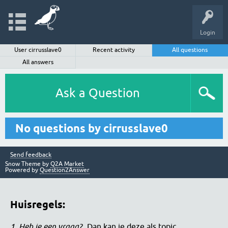
Login
User cirrusslave0
Recent activity
All questions
All answers
Ask a Question
No questions by cirrusslave0
Send feedback
Snow Theme by
Q2A Market
Powered by
Question2Answer
Huisregels:
1. Heb je een vraag?
Dan kan je deze als topic