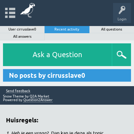
Login
User cirrusslave0
Recent activity
All questions
All answers
Ask a Question
No posts by cirrusslave0
Send feedback
Snow Theme by
Q2A Market
Powered by
Question2Answer
Huisregels:
1. Heb je een vraag?
Dan kan je deze als topic