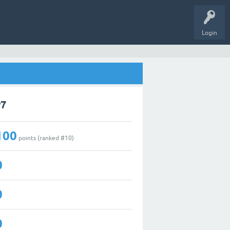
Login
r7
100
points (ranked #
10
)
0
0
0