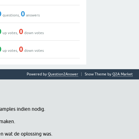
0
0
questions,
answers
0
0
up votes,
down votes
0
0
up votes,
down votes
Powered by
Question2Answer
Snow Theme by
Q2A Market
samples indien nodig.
 maken.
en wat de oplossing was.