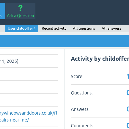
s
Ask a Question
User childoffer7
Recent activity
All questions
All answers
Activity by childoffe
 1, 2025)
Score:
Questions:
Answers:
mywindowsanddoors.co.uk/fl
pairs-near-me/
Comments: