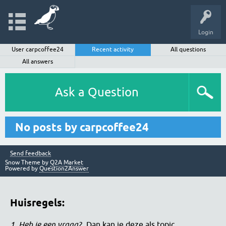
Login
User carpcoffee24
Recent activity
All questions
All answers
Ask a Question
No posts by carpcoffee24
Send feedback
Snow Theme by
Q2A Market
Powered by
Question2Answer
Huisregels:
1. Heb je een vraag?
Dan kan je deze als topic