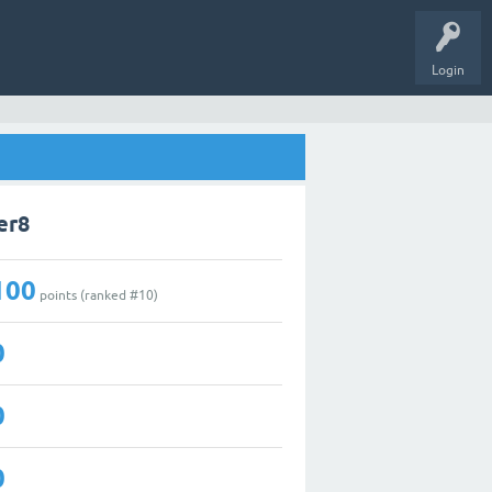
Login
er8
100
points (ranked #
10
)
0
0
0