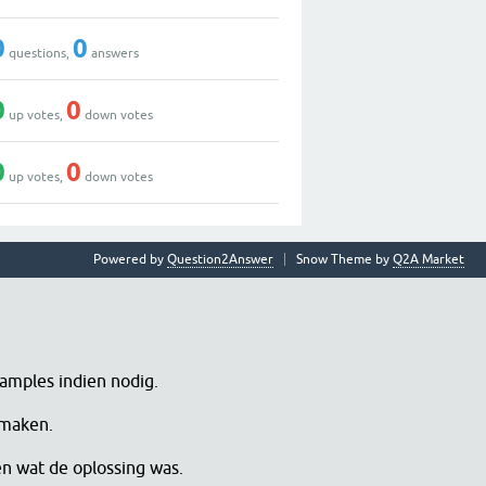
0
0
questions,
answers
0
0
up votes,
down votes
0
0
up votes,
down votes
Powered by
Question2Answer
Snow Theme by
Q2A Market
samples indien nodig.
 maken.
en wat de oplossing was.