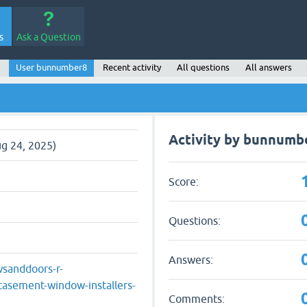
s
Ask a Question
User bunnumber8
Recent activity
All questions
All answers
Activity by bunnumb
g 24, 2025)
Score:
Questions:
Answers:
sanddoors-r-
-casement-window-installers-
Comments: