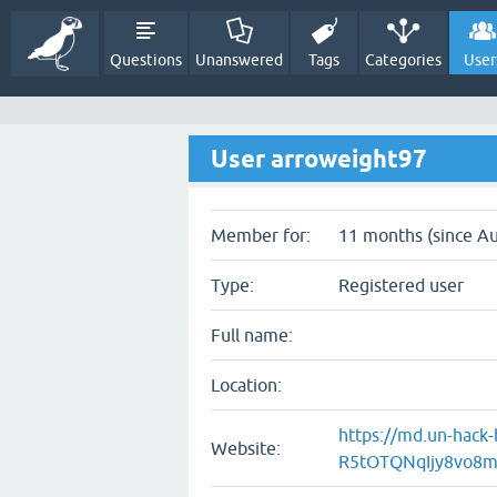
Questions
Unanswered
Tags
Categories
User
User arroweight97
Member for:
11 months (since Au
Type:
Registered user
Full name:
Location:
https://md.un-hack-
Website:
R5tOTQNqIjy8vo8m