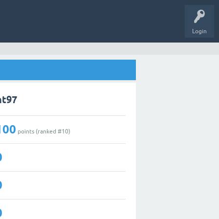
Login
ht97
100
points (ranked #
10
)
0
0
0