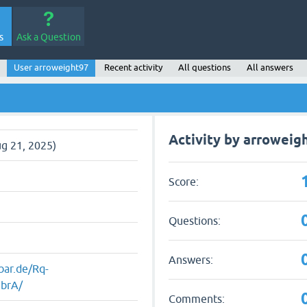
s
Ask a Question
User arroweight97
Recent activity
All questions
All answers
Activity by arroweig
g 21, 2025)
Score:
Questions:
Answers:
bar.de/Rq-
brA/
Comments: