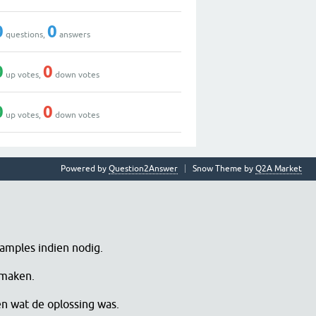
0
0
questions,
answers
0
0
up votes,
down votes
0
0
up votes,
down votes
Powered by
Question2Answer
Snow Theme by
Q2A Market
samples indien nodig.
 maken.
en wat de oplossing was.