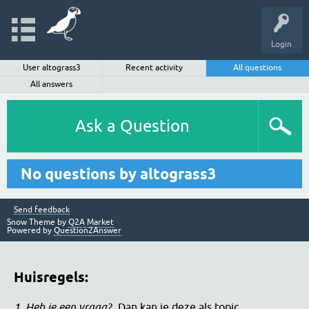
Login
User altograss3
Recent activity
All questions
All answers
Ask a Question
No questions by altograss3
Send feedback
Snow Theme by
Q2A Market
Powered by
Question2Answer
Huisregels:
1. Heb je een vraag?
Dan kan je deze als topic