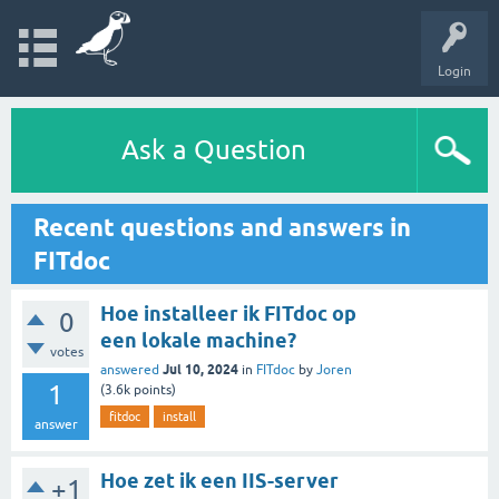
Login
Ask a Question
Recent questions and answers in
FITdoc
Hoe installeer ik FITdoc op
0
een lokale machine?
votes
Jul 10, 2024
answered
in
FITdoc
by
Joren
1
(
3.6k
points)
fitdoc
install
answer
Hoe zet ik een IIS-server
+1