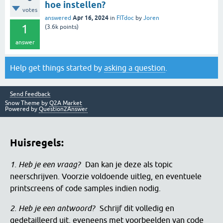
hoe instellen?
votes
Apr 16, 2024
answered
in
FITdoc
by
Joren
1
(
3.6k
points)
answer
Help get things started by
asking a question
.
Send feedback
Snow Theme by
Q2A Market
Powered by
Question2Answer
Huisregels:
1. Heb je een vraag?
Dan kan je deze als topic
neerschrijven. Voorzie voldoende uitleg, en eventuele
printscreens of code samples indien nodig.
2. Heb je een antwoord?
Schrijf dit volledig en
gedetailleerd uit, eveneens met voorbeelden van code