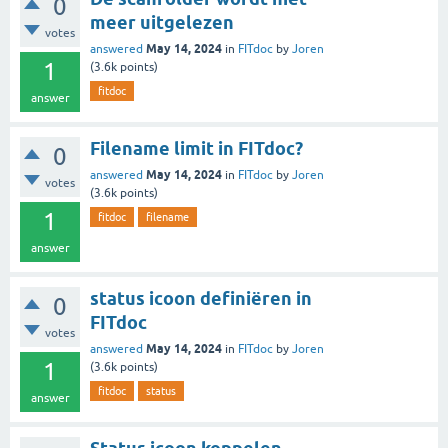
0
meer uitgelezen
votes
May 14, 2024
answered
in
FITdoc
by
Joren
1
(
3.6k
points)
fitdoc
answer
Filename limit in FITdoc?
0
May 14, 2024
answered
in
FITdoc
by
Joren
votes
(
3.6k
points)
1
fitdoc
filename
answer
status icoon definiëren in
0
FITdoc
votes
May 14, 2024
answered
in
FITdoc
by
Joren
1
(
3.6k
points)
fitdoc
status
answer