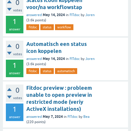
Status icoon koppelen
0
voor/na workflowstap
votes
May 14, 2024
answered
in
FITdoc
by
Joren
1
(
3.6k
points)
fitdoc
status
workflow
answer
Automatisch een status
0
icon koppelen
votes
May 14, 2024
answered
in
FITdoc
by
Joren
1
(
3.6k
points)
fitdoc
status
automatisch
answer
Fitdoc preview : probleem
0
unable to open preview in
votes
restricted mode (veriy
1
ActiveX installations)
May 7, 2024
answered
in
FITdoc
by
Bea
answer
(
220
points)