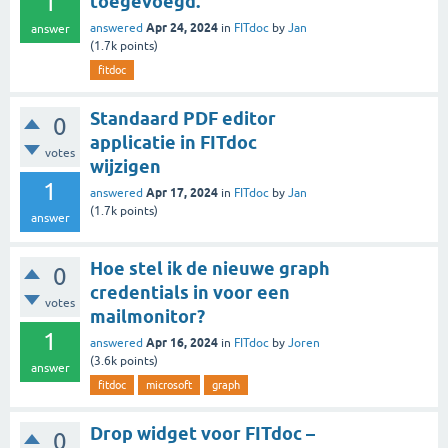
1
toegevoegd.
Apr 24, 2024
answered
in
FITdoc
by
Jan
answer
(
1.7k
points)
fitdoc
Standaard PDF editor
0
applicatie in FITdoc
votes
wijzigen
1
Apr 17, 2024
answered
in
FITdoc
by
Jan
(
1.7k
points)
answer
Hoe stel ik de nieuwe graph
0
credentials in voor een
votes
mailmonitor?
1
Apr 16, 2024
answered
in
FITdoc
by
Joren
(
3.6k
points)
answer
fitdoc
microsoft
graph
Drop widget voor FITdoc –
0