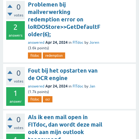
Problemen bij
0
mailverwerking
votes
redemption error on
2
loRDOStore>>GetDefaultF
older(6);
answers
Apr 24, 2024
answered
in
FITdoc
by
Joren
(
3.6k
points)
fitdoc
redemption
Fout bij het opstarten van
0
de OCR engine
votes
Apr 24, 2024
answered
in
FITdoc
by
Jan
1
(
1.7k
points)
fitdoc
ocr
answer
Als ik een mail open in
0
FITdoc, dan wordt deze mail
votes
ook aan mijn outlook