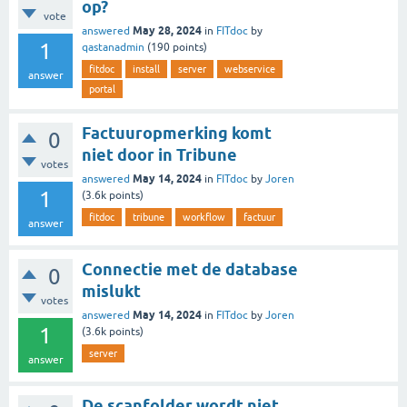
op?
vote
May 28, 2024
answered
in
FITdoc
by
1
qastanadmin
(
190
points)
fitdoc
install
server
webservice
answer
portal
Factuuropmerking komt
0
niet door in Tribune
votes
May 14, 2024
answered
in
FITdoc
by
Joren
1
(
3.6k
points)
fitdoc
tribune
workflow
factuur
answer
Connectie met de database
0
mislukt
votes
May 14, 2024
answered
in
FITdoc
by
Joren
1
(
3.6k
points)
server
answer
De scanfolder wordt niet