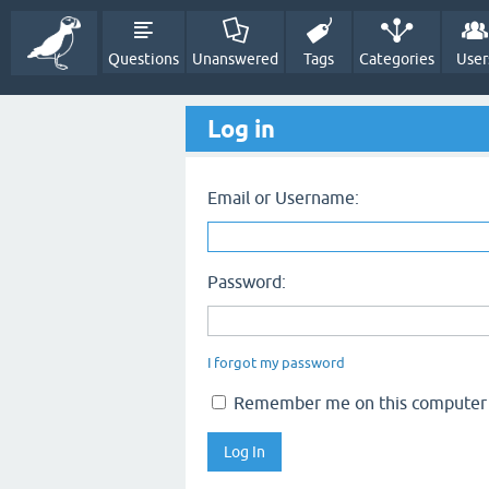
Questions
Unanswered
Tags
Categories
User
Log in
Email or Username:
Password:
I forgot my password
Remember me on this computer